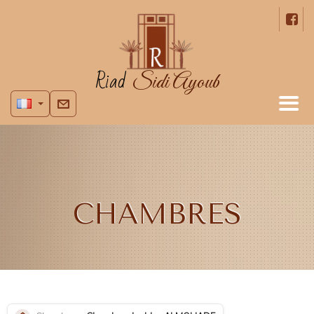
Riad
Sidi Ayoub
CHAMBRES