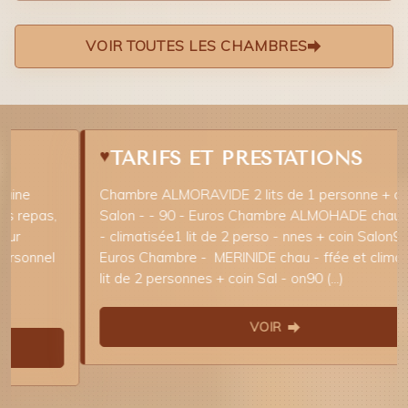
VOIR TOUTES LES CHAMBRES
♥
TARIFS ET PRESTATIONS
Chambre ALMORAVIDE 2 lits de 1 personne + coin
Salon - - 90 - Euros Chambre ALMOHADE chauffée et
- climatisée1 lit de 2 perso - nnes + coin Salon9 - 0
Euros Chambre - MERINIDE chau - ffée et climatisée1
lit de 2 personnes + coin Sal - on90 (...)
VOIR