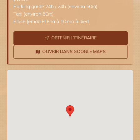
Parking gardé 24h / 24h (environ 50m).
Taxi (environ 50m).
Place Jemaa El Fna à 10 mn à pied.
OBTENIR L’ITINÉRAIRE
OUVRIR DANS GOOGLE MAPS