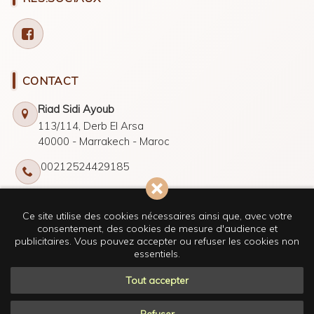
CONTACT
Riad Sidi Ayoub
113/114, Derb El Arsa
40000 - Marrakech - Maroc
00212524429185
sidiayoub2013@gmail.com
Ce site utilise des cookies nécessaires ainsi que, avec votre
consentement, des cookies de mesure d'audience et
publicitaires. Vous pouvez accepter ou refuser les cookies non
essentiels.
© Riad Sidi Ayoub 2026 -
TOUS DROITS RÉSERVÉS
Tout accepter
Net-Webdesign.com
Réalisation